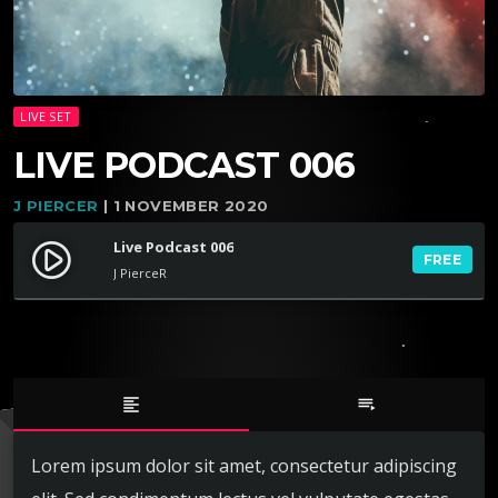
LIVE SET
LIVE PODCAST 006
J PIERCER
| 1 NOVEMBER 2020
Live Podcast 006
play_circle_filled
FREE
J PierceR
format_align_left
playlist_play
Lorem ipsum dolor sit amet, consectetur adipiscing