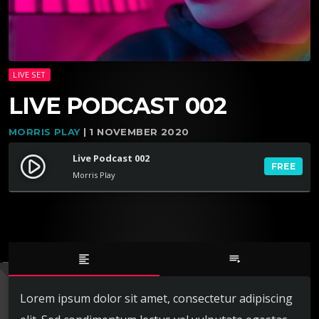
LIVE SET
LIVE PODCAST 002
MORRIS PLAY
| 1 NOVEMBER 2020
Live Podcast 002
play_circle_filled
FREE
Morris Play
format_align_left
playlist_play
Lorem ipsum dolor sit amet, consectetur adipiscing