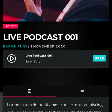
LIVE SET
LIVE PODCAST 001
BARON FURY
| 1 NOVEMBER 2020
Live Podcast 001
play_circle_filled
FREE
Baron Fury
format_align_left
playlist_play
Lorem ipsum dolor sit amet, consectetur adipiscing